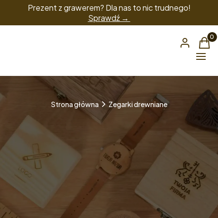
Prezent z grawerem? Dla nas to nic trudnego!
Sprawdź →
Produ
Zaloguj się
Kos
Menu
Strona główna
Zegarki drewniane