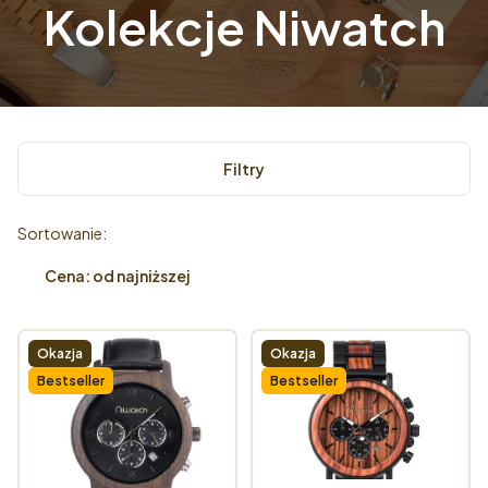
Kolekcje Niwatch
Filtry
Lista produktów
Sortowanie:
Cena: od najniższej
Okazja
Okazja
Bestseller
Bestseller