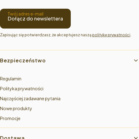
Twój adres e-mail
Dołącz do newslettera
Zapisując się potwierdzasz, że akceptujesz naszą 
politykę prywatności
.
Linki w stopce
Bezpieczeństwo
Regulamin
Polityka prywatności
Najczęściej zadawane pytania
Nowe produkty
Promocje
Dostawa