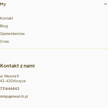
My
Kontakt
Blog
Opinie klientów
O nas
Kontakt z nami
Adres:
ul. Wesoła 9
43-430 Kiczyce
731646843
sklep@niwatch.pl