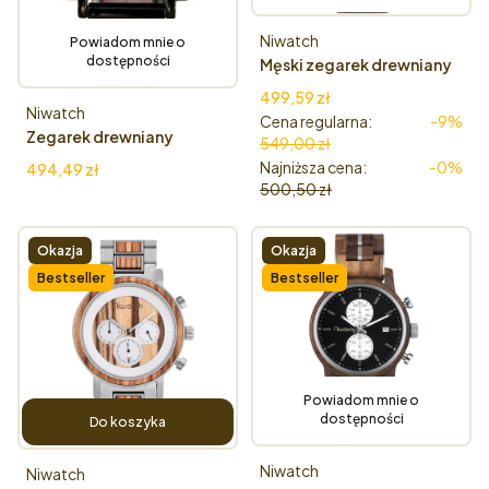
Producent
Niwatch
Powiadom mnie o
dostępności
Męski zegarek drewniany
Niwatch CHRONO -
Cena promocyjna
499,59 zł
DREWNO WĘŻOWE
Producent
Niwatch
Cena regularna:
-9%
Zegarek drewniany
549,00 zł
Niwatch- Kwadratowa
Najniższa cena:
-0%
Cena
494,49 zł
tarcza, drewno Bubinga
500,50 zł
Okazja
Okazja
Bestseller
Bestseller
Powiadom mnie o
dostępności
Do koszyka
Producent
Niwatch
Producent
Niwatch