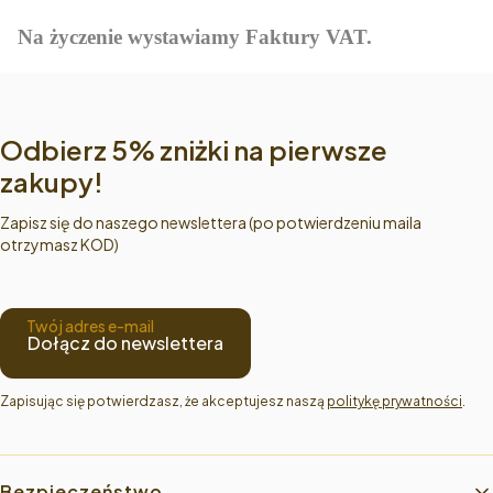
Na życzenie wystawiamy Faktury VAT.
Odbierz 5% zniżki na pierwsze
zakupy!
Zapisz się do naszego newslettera (po potwierdzeniu maila
otrzymasz KOD)
Twój adres e-mail
Dołącz do newslettera
Zapisując się potwierdzasz, że akceptujesz naszą 
politykę prywatności
.
Linki w stopce
Bezpieczeństwo