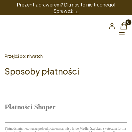
Prezent z grawerem? Dla nas to nic trudnego!
Sprawdź →
Produ
Zaloguj się
Kos
Menu
Przejdź do:
niwatch
Sposoby płatności
Płatności Shoper
Płatność internetowa za pośrednictwem serwisu Blue Media. Szybka i skuteczna forma