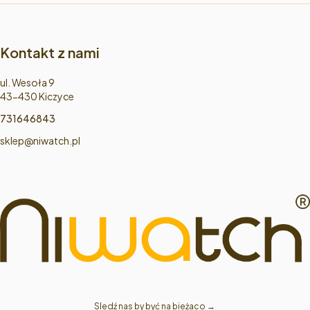
Kontakt z nami
Adres:
ul. Wesoła 9
43-430 Kiczyce
731646843
sklep@niwatch.pl
Sledź nas by być na bieżaco → 