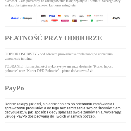
płatności. Czas potrzebny na zaksięgowanie takiej wpłaty to 15 minut. Szczegółowy
wykaz obsługiwanych banków, kart oraz usług
tutaj
PŁATNOŚĆ
PRZY ODBIORZE
ODBIÓR OSOBISTY - pod adresem prowadzenia działalności po uprzednim
umówieniu terminu.
POBRANIE - forma płatności wykorzystywana przy dostawie "Kurier Inpost
pobranie" oraz "Kurier DPD Pobranie" - płatna dodatkowo 5 zł
PayPo
Robisz zakupy już dziś, a płacisz dopiero po odebraniu zamówienia i
sprawdzeniu produktów, a do tego bez zamrażania swoich środków. Sam
decydujesz, w jaki sposób i kiedy spłacasz swoje zamówienia, wybierając
usługę PayPo dostosowaną do Twoich własnych potrzeb.