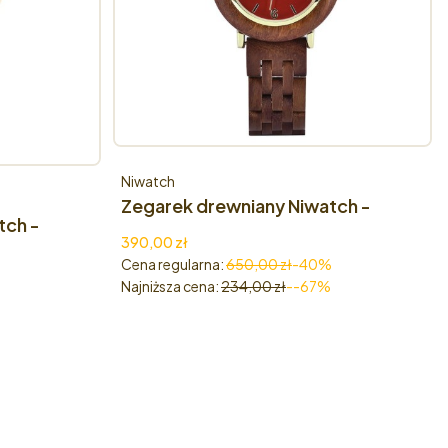
Producent
Niwatch
Zegarek drewniany Niwatch -
ch -
kolekcja FRAGILE - CZERWONY
Cena promocyjna
390,00 zł
SANDAŁOWIEC
Cena regularna:
650,00 zł
-40%
Najniższa cena:
234,00 zł
--67%