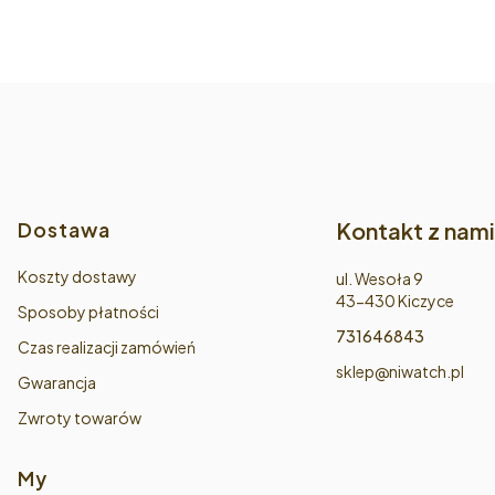
ce
Dostawa
Kontakt z nami
Koszty dostawy
Adres:
ul. Wesoła 9
43-430 Kiczyce
Sposoby płatności
731646843
Czas realizacji zamówień
sklep@niwatch.pl
Gwarancja
Zwroty towarów
My