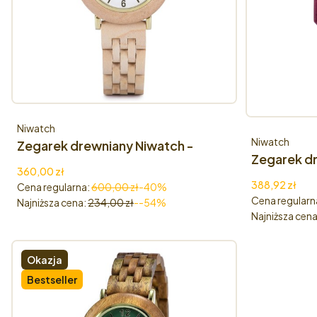
Producent
Niwatch
Producent
Niwatch
Zegarek drewniany Niwatch -
Zegarek dr
kolekcja FRAGILE - KLON
Cena promocyjna
360,00 zł
VERDA Ama
Cena promoc
388,92 zł
Cena regularna:
600,00 zł
-40%
Cena regularn
Najniższa cena:
234,00 zł
--54%
Najniższa cena
Okazja
Bestseller