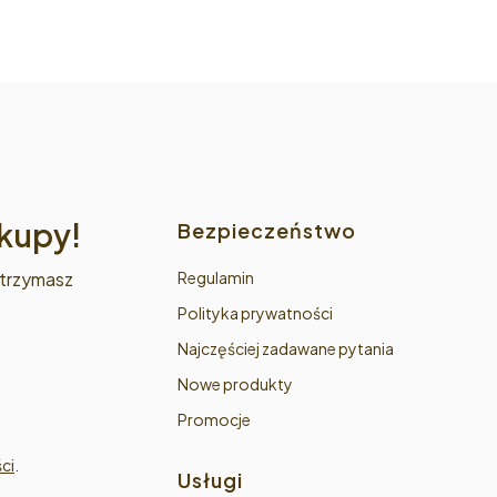
Linki w stop
akupy!
Bezpieczeństwo
otrzymasz
Regulamin
Polityka prywatności
Najczęściej zadawane pytania
Nowe produkty
Promocje
ci
.
Usługi