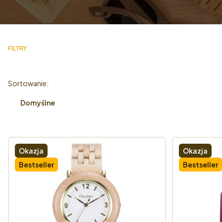
FILTRY
Koniec filtrów
Lista produktów
Sortowanie:
Domyślne
Okazja
Okazja
Bestseller
Bestseller