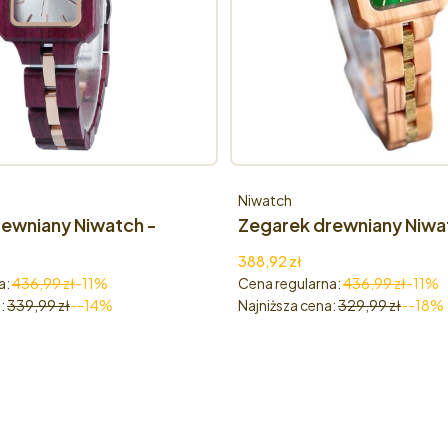
Producent
Niwatch
ewniany Niwatch -
Zegarek drewniany Niwat
ranth
VERDA Green Klon
yjna
Cena promocyjna
388,92 zł
a:
436,99 zł
-11%
Cena regularna:
436,99 zł
-11%
:
339,99 zł
--14%
Najniższa cena:
329,99 zł
--18%