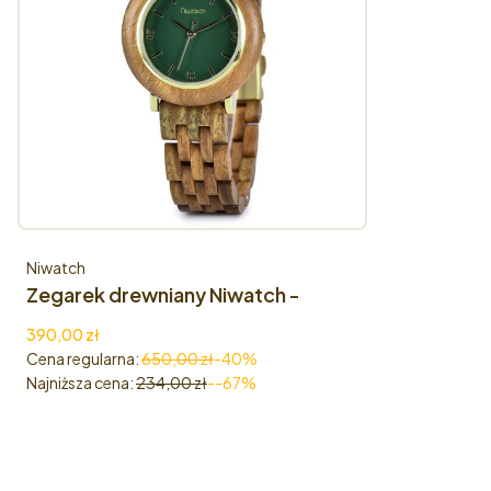
Producent
Niwatch
Zegarek drewniany Niwatch -
kolekcja FRAGILE - ZIELONY
Cena promocyjna
390,00 zł
SANDAŁOWIEC
Cena regularna:
650,00 zł
-40%
Najniższa cena:
234,00 zł
--67%