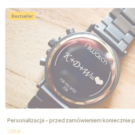
Bestseller
Personalizacja – przed zamówieniem koniecznie p
Cena
1,00 zł