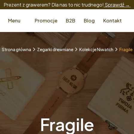
Prezent z grawerem? Dla nas to nic trudnego!
Sprawdź →
Menu
Promocje
B2B
Blog
Kontakt
Strona główna
Zegarki drewniane
Kolekcje Niwatch
Fragile
Fragile