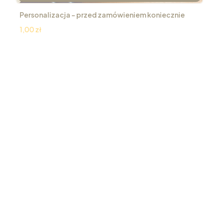
Personalizacja – przed zamówieniem koniecznie
przeczytaj
Cena
1,00 zł