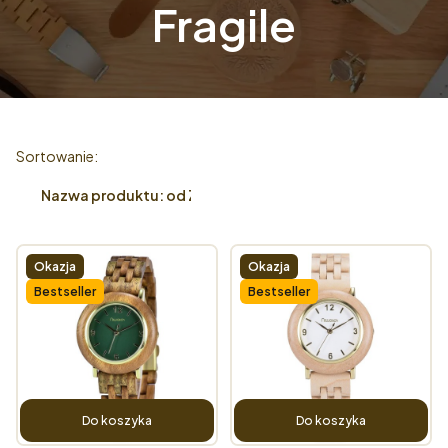
Fragile
Lista produktów
Sortowanie:
Nazwa produktu: od Z do A
Okazja
Okazja
Bestseller
Bestseller
Do koszyka
Do koszyka