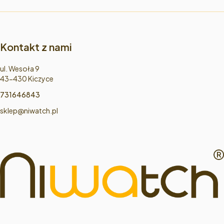
Kontakt z nami
Adres:
ul. Wesoła 9
43-430 Kiczyce
731646843
sklep@niwatch.pl