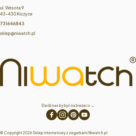
Adres:
ul. Wesoła 9
43-430 Kiczyce
731646843
sklep@niwatch.pl
Sledź nas by być na bieżaco → 
© Copyright 2026 Sklep internetowy z zegarkami Niwatch.pl