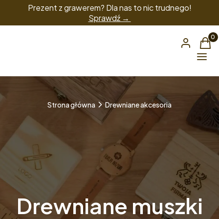
Prezent z grawerem? Dla nas to nic trudnego!
Sprawdź →
Produ
Zaloguj się
Kos
Menu
Strona główna
Drewniane akcesoria
Drewniane muszki