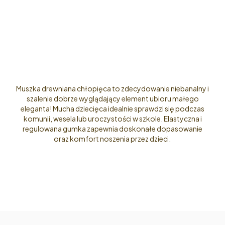
Muszka drewniana chłopięca to zdecydowanie niebanalny i
szalenie dobrze wyglądający element ubioru małego
eleganta! Mucha dziecięca idealnie sprawdzi się podczas
komunii, wesela lub uroczystości w szkole. Elastyczna i
regulowana gumka zapewnia doskonałe dopasowanie
oraz komfort noszenia przez dzieci.