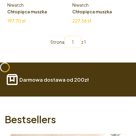
Producent
Producent
Niwatch
Niwatch
Chłopięca muszka
Chłopięca muszka
drewniana B76
drewniana S61
Cena
Cena
197,70 zł
227,36 zł
Strona
z 1
Darmowa dostawa od 200zł
Bestsellers