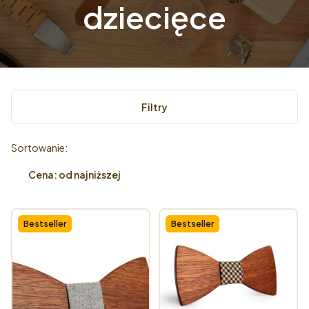
dziecięce
Filtry
Lista produktów
Sortowanie:
Cena: od najniższej
Bestseller
Bestseller