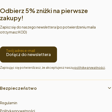
Odbierz 5% zniżki na pierwsze
zakupy!
Zapisz się do naszego newslettera (po potwierdzeniu maila
otrzymasz KOD)
Twój adres e-mail
Dołącz do newslettera
Zapisując się potwierdzasz, że akceptujesz naszą 
politykę prywatności
.
Linki w stopce
Bezpieczeństwo
Regulamin
Polityka prywatności