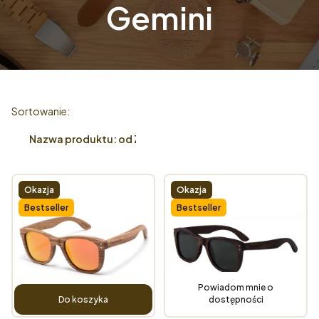
Gemini
Lista produktów
Sortowanie:
Nazwa produktu: od Z do A
Okazja
Okazja
Bestseller
Bestseller
Powiadom mnie o
Do koszyka
dostępności