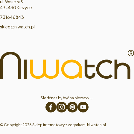
Adres:
ul. Wesoła 9
43-430 Kiczyce
731646843
sklep@niwatch.pl
Sledź nas by być na bieżaco → 
© Copyright 2026 Sklep internetowy z zegarkami Niwatch.pl