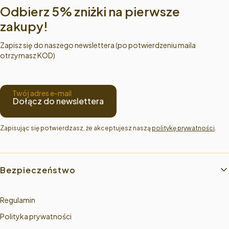
Odbierz 5% zniżki na pierwsze
zakupy!
Zapisz się do naszego newslettera (po potwierdzeniu maila
otrzymasz KOD)
Twój adres e-mail
Dołącz do newslettera
Zapisując się potwierdzasz, że akceptujesz naszą 
politykę prywatności
.
Linki w stopce
Bezpieczeństwo
Regulamin
Polityka prywatności