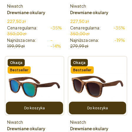
Producent
Producent
Niwatch
Niwatch
Drewniane okulary
Drewniane okulary
przeciwsłoneczne
przeciwsłoneczne
Cena promocyjna
Cena promocyjna
227,50 zł
227,50 zł
Niwatch Gemini Orange
Niwatch Gemini Grey
Cena regularna:
-35%
Cena regularna:
-35%
350,00 zł
350,00 zł
Najniższa cena:
-
Najniższa cena:
-19%
199,99 zł
-14%
279,99 zł
Okazja
Okazja
Bestseller
Bestseller
Do koszyka
Do koszyka
Producent
Producent
Niwatch
Niwatch
Drewniane okulary
Drewniane okulary