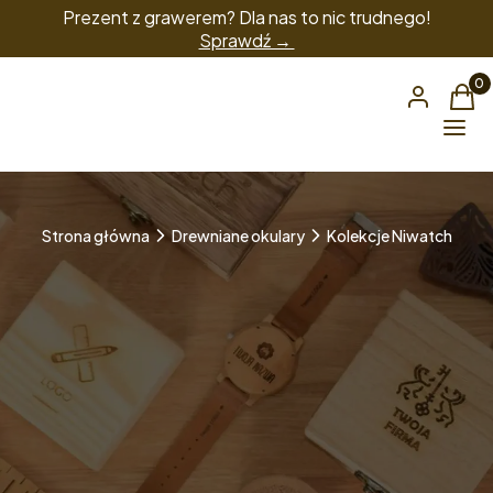
Prezent z grawerem? Dla nas to nic trudnego!
Sprawdź →
Produ
Zaloguj się
Kos
Menu
Strona główna
Drewniane okulary
Kolekcje Niwatch