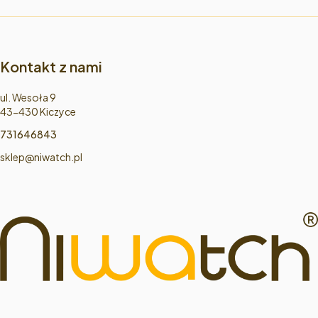
Kontakt z nami
Adres:
ul. Wesoła 9
43-430 Kiczyce
731646843
sklep@niwatch.pl