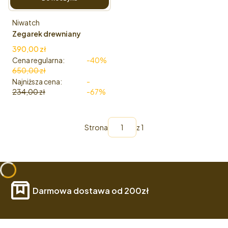
Producent
Niwatch
Zegarek drewniany
Niwatch - kolekcja
Cena promocyjna
390,00 zł
FRAGILE - ZIELONY
Cena regularna:
-40%
SANDAŁOWIEC
650,00 zł
Najniższa cena:
-
234,00 zł
-67%
Strona
z 1
Darmowa dostawa od 200zł