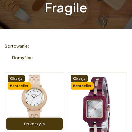
Fragile
Lista produktów
Sortowanie:
Domyślne
Okazja
Okazja
Bestseller
Bestseller
Do koszyka