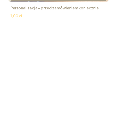
Personalizacja – przed zamówieniem koniecznie
przeczytaj
Cena
1,00 zł