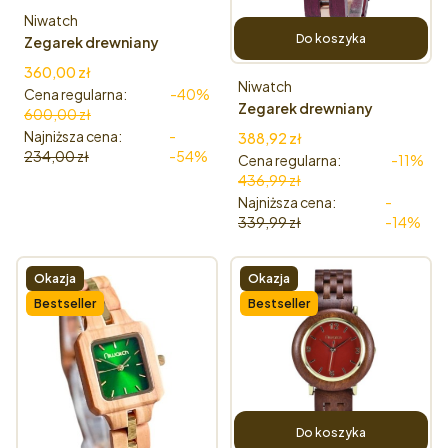
Producent
Niwatch
Do koszyka
Zegarek drewniany
Niwatch - kolekcja
Cena promocyjna
360,00 zł
FRAGILE - KLON
Producent
Niwatch
Cena regularna:
-40%
Zegarek drewniany
600,00 zł
Niwatch - VERDA
Najniższa cena:
-
Cena promocyjna
388,92 zł
Amaranth
234,00 zł
-54%
Cena regularna:
-11%
436,99 zł
Najniższa cena:
-
339,99 zł
-14%
Okazja
Okazja
Bestseller
Bestseller
Do koszyka