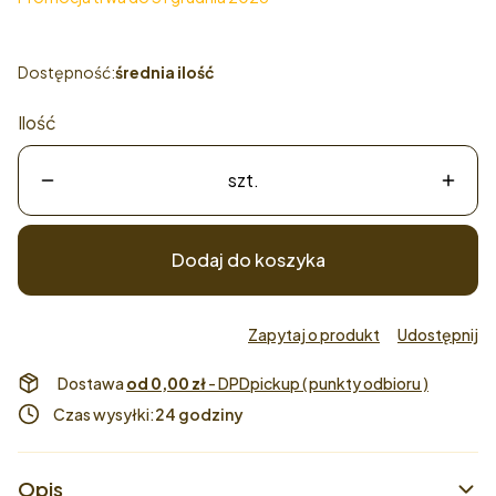
Dostępność:
średnia ilość
Ilość
szt.
Dodaj do koszyka
Zapytaj o produkt
Udostępnij
Dostawa
od 0,00 zł
- DPDpickup ( punkty odbioru )
Czas wysyłki:
24 godziny
Opis