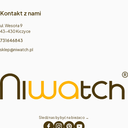
Kontakt z nami
Adres:
ul. Wesoła 9
43-430 Kiczyce
731646843
sklep@niwatch.pl
Sledź nas by być na bieżaco → 