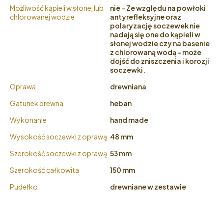
Możliwość kąpieli w słonej lub
nie - Ze względu na powłoki
chlorowanej wodzie
antyrefleksyjne oraz
polaryzację soczewek nie
nadają się one do kąpieli w
słonej wodzie czy na basenie
z chlorowaną wodą - może
dojść do zniszczenia i korozji
soczewki.
Oprawa
drewniana
Gatunek drewna
heban
Wykonanie
hand made
Wysokość soczewki z oprawą
48 mm
Szerokość soczewki z oprawą
53 mm
Szerokość całkowita
150 mm
Pudełko
drewniane w zestawie