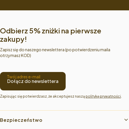
Odbierz 5% zniżki na pierwsze
zakupy!
Zapisz się do naszego newslettera (po potwierdzeniu maila
otrzymasz KOD)
Twój adres e-mail
Dołącz do newslettera
Zapisując się potwierdzasz, że akceptujesz naszą 
politykę prywatności
.
Linki w stopce
Bezpieczeństwo