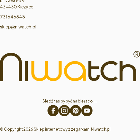
ul. Wesoła 9
43-430 Kiczyce
731646843
sklep@niwatch.pl
Sledź nas by być na bieżaco → 
© Copyright 2026 Sklep internetowy z zegarkami Niwatch.pl