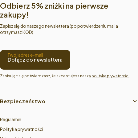
Odbierz 5% zniżki na pierwsze
zakupy!
Zapisz się do naszego newslettera (po potwierdzeniu maila
otrzymasz KOD)
Twój adres e-mail
Dołącz do newslettera
Zapisując się potwierdzasz, że akceptujesz naszą 
politykę prywatności
.
Linki w stopce
Bezpieczeństwo
Regulamin
Polityka prywatności