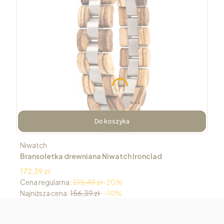
Do koszyka
Producent
Niwatch
Bransoletka drewniana Niwatch Ironclad
zebrawood
Cena promocyjna
172,39 zł
Cena regularna:
215,49 zł
-20%
Najniższa cena:
156,39 zł
--10%